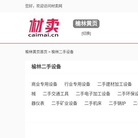
您好，欢迎访问材卖网
榆林黄页
[切换]
榆林黄页首页 >
榆林二手设备
榆林二手设备
商业专用设备
行业专用设备
二手建材加工设备
械
二手交通工具
二手电子加工设备
二手环保
器仪表
二手矿业设备
二手机床
二手锅炉
二
用电器
二手通讯产品
二手电脑及配件
二手冶
二手制鞋设备
二手通用零部件
二手制药设备