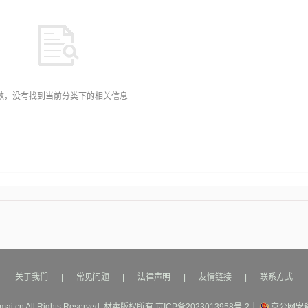
歉，没有找到当前分类下的相关信息
关于我们
|
常见问题
|
法律声明
|
友情链接
|
联系方式
mai.cn All Rights Reserved.
材卖
版权所有
京ICP备2023013958号-2
│
京公网安备1