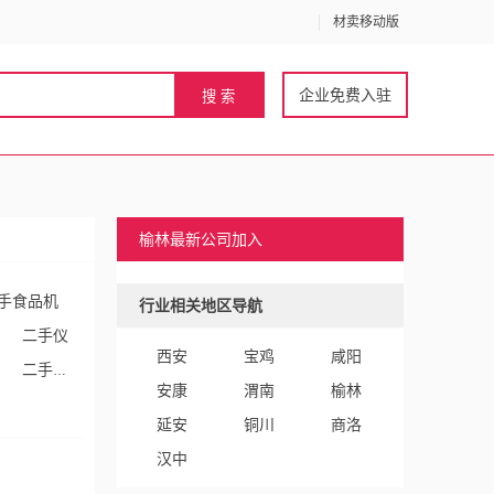
材卖移动版
企业免费入驻
榆林最新公司加入
手食品机
行业相关地区导航
二手仪
西安
宝鸡
咸阳
二手家
安康
渭南
榆林
流设备
延安
铜川
商洛
汉中