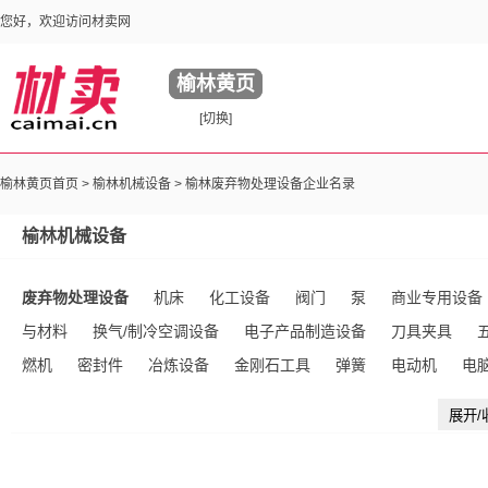
您好，欢迎访问材卖网
榆林黄页
[切换]
榆林黄页首页 >
榆林机械设备
> 榆林废弃物处理设备企业名录
榆林机械设备
废弃物处理设备
机床
化工设备
阀门
泵
商业专用设备
与材料
换气/制冷空调设备
电子产品制造设备
刀具夹具
燃机
密封件
冶炼设备
金刚石工具
弹簧
电动机
电
机械
液压机械及部件
五金模具
气动工具
石油加工设备
展开/
能设备
工程与建筑机械
建筑装饰五金
办公家具
制鞋及鞋
成型机械
水处理设施
除尘设备
行业专用设备
模具
轴