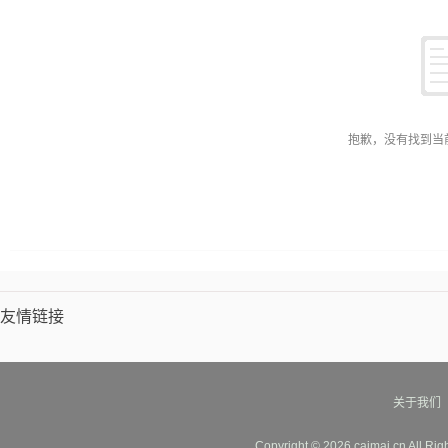
配件
塑料生产加工设备
食品/饮料加工设备
农业机械
服
配件
纺织设备和器材
包装印刷加工
金属成型设备
金融专
具
家用竹/木制品
工艺礼品加工设备
工控系统及装备
废
设备
整熨洗涤设备
能源产品代理
日用五金
玩具加工设备
元件
打气筒
肉牛养殖
其他未分类
抱歉，没有找到当
友情链接
关于我们
Copyright © 2026 caimai.cn All Ri