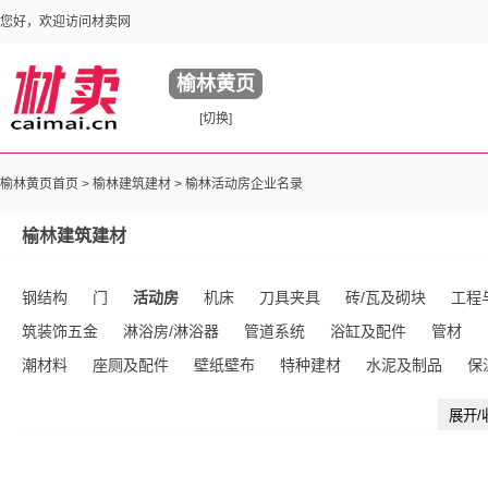
您好，欢迎访问材卖网
榆林黄页
[切换]
榆林黄页首页 >
榆林建筑建材
> 榆林活动房企业名录
榆林建筑建材
钢结构
门
活动房
机床
刀具夹具
砖/瓦及砌块
工程
筑装饰五金
淋浴房/淋浴器
管道系统
浴缸及配件
管材
潮材料
座厕及配件
壁纸壁布
特种建材
水泥及制品
保
械
库存建材
混凝土及制品
建筑用涂料
居室灯具
模具
展开/
管件
厨房设施
镜台/梳妆台
隔断与吊顶
砂浆
面盆及配
石灰石膏
沥青
陶瓷生产加工机械
超市购物车
其他未分类