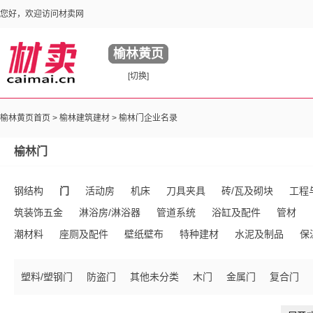
您好，欢迎访问材卖网
榆林黄页
[切换]
榆林黄页首页 >
榆林建筑建材
> 榆林门企业名录
榆林门
钢结构
门
活动房
机床
刀具夹具
砖/瓦及砌块
工程
筑装饰五金
淋浴房/淋浴器
管道系统
浴缸及配件
管材
潮材料
座厕及配件
壁纸壁布
特种建材
水泥及制品
保
械
库存建材
混凝土及制品
建筑用涂料
居室灯具
模具
塑料/塑钢门
防盗门
其他未分类
木门
金属门
复合门
管件
厨房设施
镜台/梳妆台
隔断与吊顶
砂浆
面盆及配
石灰石膏
沥青
陶瓷生产加工机械
超市购物车
其他未分类