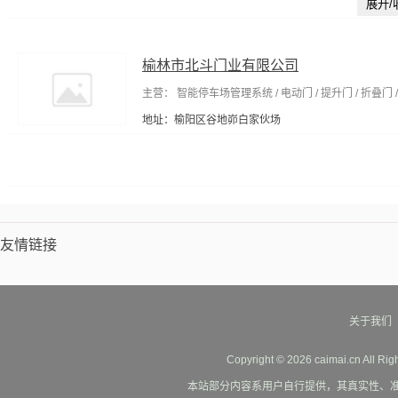
展开/
榆林市北斗门业有限公司
主营： 智能停车场管理系统 / 电动门 / 提升门 / 折叠门 / 
地址：榆阳区谷地峁白家伙场
友情链接
关于我们
Copyright © 2026 caimai.cn All Ri
本站部分内容系用户自行提供，其真实性、准确